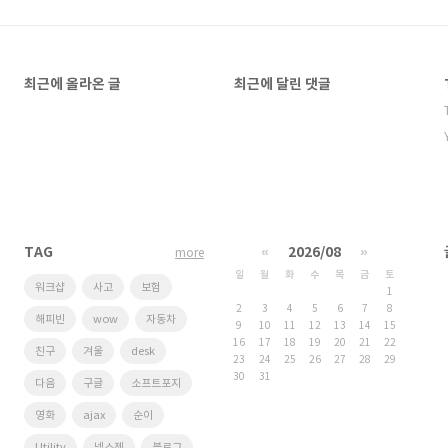
최근에 올라온 글
최근에 달린 댓글
TAG
«
2026/08
»
more
일
월
화
수
목
금
토
워크샵
사고
보험
1
2
3
4
5
6
7
8
해피빈
wow
자동차
9
10
11
12
13
14
15
16
17
18
19
20
21
22
친구
겨울
desk
23
24
25
26
27
28
29
30
31
다음
구글
소프트포지
영화
ajax
순이
Utility
넥스젠
블로그