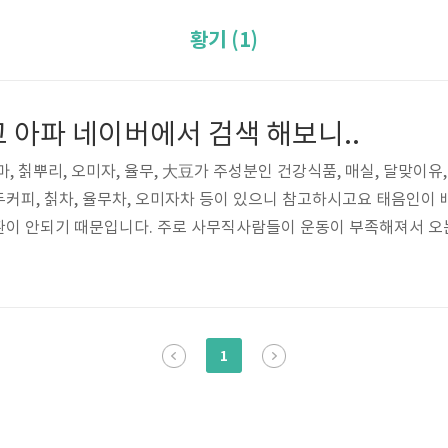
황기 (1)
 아파 네이버에서 검색 해보니..
, 칡뿌리, 오미자, 율무, 大豆가 주성분인 건강식품, 매실, 달맞이유,
원두커피, 칡차, 율무차, 오미자차 등이 있으니 참고하시고요 태음인이
환이 안되기 때문입니다. 주로 사무직사람들이 운동이 부족해져서 오
는 글이 있었다.. (검색어 : "배가 차가워") 사람 배를 따뜻하게 하는
 나는데는 황기가 좋다고 하네.. 한방에서는 가을에 채취하여 노두와 
이 건강하고 혈기가 왕성함), 지한(땀을 그치게 하는 일..
1