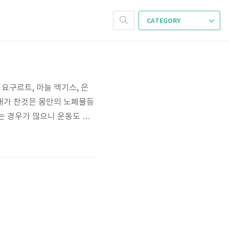
CATEGORY
 요구르트, 마늘 액기스, 은
 배가 찬것은 몸안의 노폐물등
는 경우가 많으니 운동도 겸
차 결론은 운동... 냐하하하..
잔뿌리를 제거하고 햇빛에 말