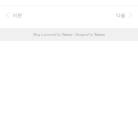
입은 농가를 위해 대민지원에 나갔다.. 헉.. 쉬엄쉬엄 놀줄 알았드
만.. ㅡ.ㅡ;; 인삼밭에 가서.. 쓰러진 부분들을 전지 가위로 잘라 냈
다.. 두시간만에 다하고.. 두시간 놀긴 했지만.. ㅋㅋ 지겨워 죽는줄
이전
다음
알았다.. ㅡ.ㅡ;; 돌아오는 트럭에선 어찌나 춥던지... ㅡ.ㅜ
Blog is powered by
Tistory
/ Designed by
Tistory