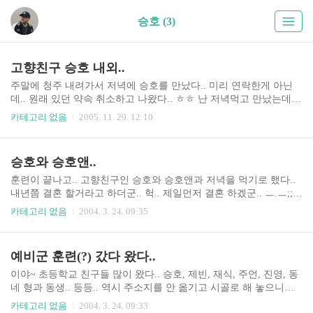
승호 (3)
고향친구 승호 내외..
주말에 청주 내려가서 저녁에 승호를 만났다.. 미리 연락한게 아닌
데.. 원래 있던 약속 취소하고 나왔다.. ㅎㅎ 난 저녁먹고 만났는데..
삼겹살에.. 회에.. 배터지게 먹었다.. 물론 술도 많이 먹고.. 잘 살아라
카테고리 없음
2005. 11. 29. 12:10
이늠아 !!
승호와 승호앤..
훈련이 끝나고.. 고향친구인 승호와 승호앤과 저녁을 먹기로 했다..
내년쯤 결혼 할거라고 하더군.. 헉.. 제일먼저 결혼 하겠군.. ㅡ.ㅡ;;
부럽다.. @.@ 부디 잘살그라~~
카테고리 없음
2004. 3. 24. 09:35
예비군 훈련(?) 갔다 왔다..
이야~ 초등학교 친구들 많이 왔다.. 승호, 제빈, 재식, 주언, 진영, 동
네 형과 동생.. 등등.. 역시 주소지를 안 옮기고 시골로 해 놓으니까..
아는 사람들도 많이 만나게 되는군~ ^^ 얼마전 폭설로 인하여 피해
카테고리 없음
2004. 3. 24. 09:33