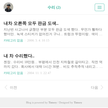
수리 (2)
내차 오른쪽 모두 판금 도색..
지난번 사고나서 긁혔던 부분 모두 판금 도색 했다.. 무언가 휑하다
했더만.. 녹색 스티커가 없어진거 구나... 트렁크 뚜껑이랑.. 색이 다
르다.. ㅡ.ㅡ;; 차는 다 고쳤는데.. 어깨는 아직 아프다.. 젠장....
카테고리 없음
2006. 5. 4. 10:15
내 차 수리했다..
젠장.. 수리비 18만원... 부평에서 인천 지하철로 갈아타고.. 작전 역
까지 갔다.. 회사에서 대략 1시간 30분... 비도 추적추적 내리고... 카
드가 안된다고 해서.. 현금 인출기로.. 다시 비 맞으며... ㅡ.ㅡ;; 그쪽
카테고리 없음
2004. 11. 1. 22:47
아저씨가 그러더군.. 새거 끼웠으니까.. 살짝 밟아도 잘 나갈거라
고... 18만원 지불하고.. 인사하고 차에 올랐다.. 헉!! 바로 차 시동 꺼
트렸다.. 살짝 밟았는데.. 머 이리 팍팍 나가냐... ㅡ.ㅡ;; 오른쪽 발목
이전
다음
도 아픈데.. 집까지 무사히 올지 걱정이다... 게다가 비까지.... 오면서
네다섯번은 꺼뜨렸다.. ㅡ.ㅡ;; 여기는 홍범성 집... 무사히 도착~~ ㅎ
ㅎ
Blog is powered by
Tistory
/ Designed by
Tistory