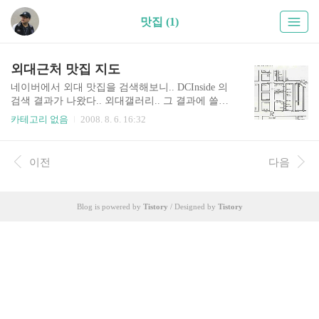
맛집 (1)
외대근처 맛집 지도
네이버에서 외대 맛집을 검색해보니.. DCInside 의
검색 결과가 나왔다.. 외대갤러리.. 그 결과에 쓸만
한 자료는 없었고.. 혹시나해서.. 외대 갤러리에서
카테고리 없음
2008. 8. 6. 16:32
검색... http://gall.dcinside.com/list.php?id=hufs&no=2
1369&page=1&search_pos=-20933&k_type=0100&ke
yword=%EB%A7%9B%EC%A7%91 오.. 조쿠나~
이전
다음
Blog is powered by
Tistory
/ Designed by
Tistory