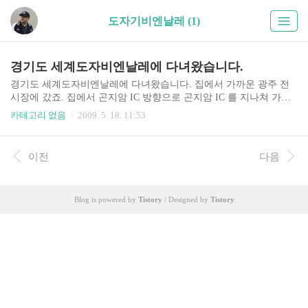
도자기비엔날레 (1)
경기도 세계도자비엔날레에 다녀왔습니다.
경기도 세계도자비엔날레에 다녀왔습니다. 집에서 가까운 광주 전
시장에 갔죠. 집에서 곤지암 IC 방향으로 곤지암 IC 를 지나쳐 가면
바로 나오네요. 오전에 비가 잠깐 와서인지 사람은 그다지 많지 않은
카테고리 없음
2009. 5. 18. 11:53
듯.. (오후에 살짝 해가 나긴 했지만.) 광주에서는 왕실도자기전이 열
렸는데, 2주전 홈플러스에서 받은 티켓으로 무료입장 ㅎㅎ 도자기
판매하는곳도 둘러보고. 뒤쪽으로 올라가니 스페인 조각전도 있네
이전
다음
요. (산책 코스로 좋은듯) 경기도 중소기업 제품 판매하는곳에서 저
녁에 먹을 약식을 샀더니 추첨권을 주고. 1시간 뒤라 기다렸더만...
당첨.. (허리띠).. ㅎㅎ 나오길 잘했군..
Blog is powered by
Tistory
/ Designed by
Tistory