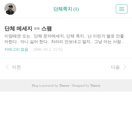
단체쪽지 (1)
단체 메세지 == 스팸
이맘때면 오는.. 단체 문자메세지, 단체 족지.. 난 이런거 별로 안좋
아한다.. 아니 싫어 한다.. 차라리 안보내고 말지.. 그냥 아는 사람들
에게 성의 없이 달랑 보내는 몇줄 메세지로 어쩌라고.. 이건 스팸이
카테고리 없음
2006. 10. 2. 15:52
나 마찬가지야.. 그걸 자세히 읽어 보고.. 고마워 할거라 생각 하고
보내는건가.. 아니면.. "아! 나를 생각 해주고 메세지를 보내주는구
나" 라고 고마워 해야 하나? 그냥 휙 보고 닫거나.. 지워버리고 말지..
이전
다음
ㅡ.ㅡ 붙여넣기를 하더라도.. 한명한명에게 해주면 안되나? 최소한..
성의는 보여야지.. 받는 사람목록이 다 보이는 쪽지는 짜증까지난
다..
Blog is powered by
Tistory
/ Designed by
Tistory