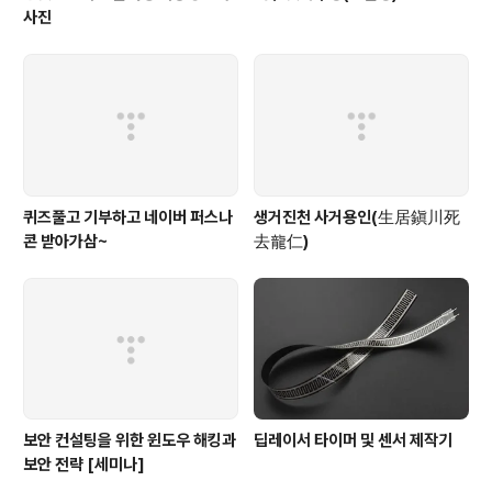
사진
퀴즈풀고 기부하고 네이버 퍼스나
생거진천 사거용인(生居鎭川死
콘 받아가삼~
去龍仁)
보안 컨설팅을 위한 윈도우 해킹과
딥레이서 타이머 및 센서 제작기
보안 전략 [세미나]