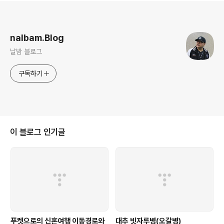
로그 정보
nalbam.Blog
날밤 블로그
구독하기
이 블로그 인기글
푸켓으로의 신혼여행 이동경로와
대추 빗자루병(오갈병)