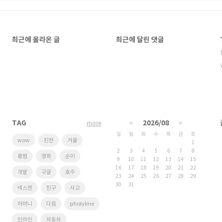
최근에 올라온 글
최근에 달린 댓글
TAG
«
2026/08
»
more
일
월
화
수
목
금
토
wow
진천
겨울
1
2
3
4
5
6
7
8
홍범
영화
순이
9
10
11
12
13
14
15
16
17
18
19
20
21
22
개발
구글
효수
23
24
25
26
27
28
29
30
31
넥스젠
친구
사고
어머니
다음
pholyline
인라인
자동차