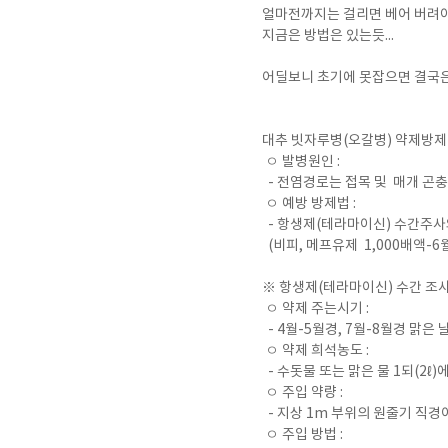
얼마전까지는 걸리면 베어 버려야
지금은 방법은 있는듯...
어딜보니 초기에 못잡으면 결국은 
대추 빗자루병(오갈병) 약제방제
ㅇ 발병원인 :
- 전염경로는 접목 및 매개 곤충
ㅇ 예방 방제법 :
- 항생제(테라마이신) 수간주사
(비피, 메프유제 1,000배액-
※ 항생제(테라마이신) 수간 조
ㅇ 약제 주는시기 :
- 4월-5월경, 7월-8월경 맑은
ㅇ 약제 희석농도 :
- 수돗물 또는 맑은 물 1되(2ℓ)
ㅇ 주입 약량 :
- 지상 1m 부위의 원줄기 직경이 
ㅇ 주입 방법 :