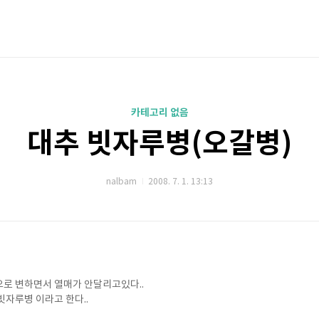
카테고리 없음
대추 빗자루병(오갈병)
nalbam
2008. 7. 1. 13:13
로 변하면서 열매가 안달리고있다..
자루병 이라고 한다..