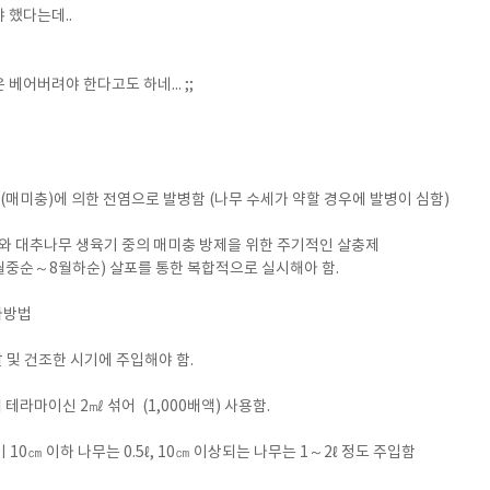
 했다는데..
베어버려야 한다고도 하네... ;;
(매미충)에 의한 전염으로 발병함 (나무 수세가 약할 경우에 발병이 심함)
와 대추나무 생육기 중의 매미충 방제을 위한 주기적인 살충제
6월중순～8월하순) 살포를 통한 복합적으로 실시해아 함.
사방법
 날 및 건조한 시기에 주입해야 함.
에 테라마이신 2㎖ 섞어 (1,000배액) 사용함.
10㎝ 이하 나무는 0.5ℓ, 10㎝ 이상되는 나무는 1～2ℓ 정도 주입함