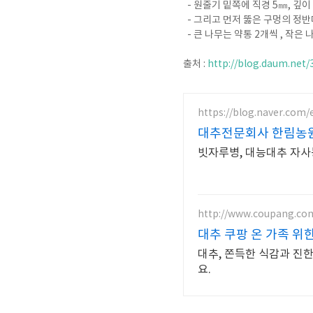
- 원줄기 밑쪽에 직경 5㎜, 깊이
- 그리고 먼저 뚫은 구멍의 정반대
- 큰 나무는 약통 2개씩 , 작은 
출처 :
http://blog.daum.net
https://blog.naver.com
대추전문회사 한림농
빗자루병, 대능대추 자사
http://www.coupang.co
대추 쿠팡 온 가족 위
대추, 쫀득한 식감과 진
요.