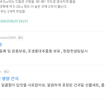
 4-5㎝되는 드릴로 구멍을 30-45° 각도로 경사지게 뚫음.
쪽에 약 5-10㎝ 정도 더 높은 곳에 1개 더 뚫는다.
나무는 1개씩 주입함.
/33063590/9718197
/esens1004
광고
원
등록 및 원종보유, 조생종대추품종 보유 , 현장컨설팅실시
m
광고
한 영양 간식
한 달콤함이 입맛을 사로잡아요. 깔끔하게 포장된 건과일 선물세트, 