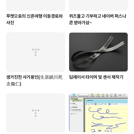
푸켓으로의 신혼여행 이동경로와
퀴즈풀고 기부하고 네이버 퍼스나
사진
콘 받아가삼~
생거진천 사거용인(生居鎭川死
딥레이서 타이머 및 센서 제작기
去龍仁)