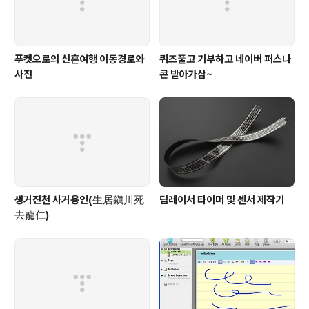
푸켓으로의 신혼여행 이동경로와
퀴즈풀고 기부하고 네이버 퍼스나
사진
콘 받아가삼~
생거진천 사거용인(生居鎭川死
딥레이서 타이머 및 센서 제작기
去龍仁)