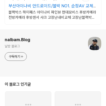
부산아이나비 안드로이드/블박 NO1. 순정AV 교체설
치!
블랙박스 하이패스 아이나비 파인뷰 현대모비스 후방카메라
전방카메라 후방센서 샤크 고장난내비교체 고장난블랙박스
교체 흐릿한후방카메라교체 잡소리방지 배선방음작업기본!!
로그 정보
nalbam.Blog
날밤 블로그
구독하기
이 블로그 인기글