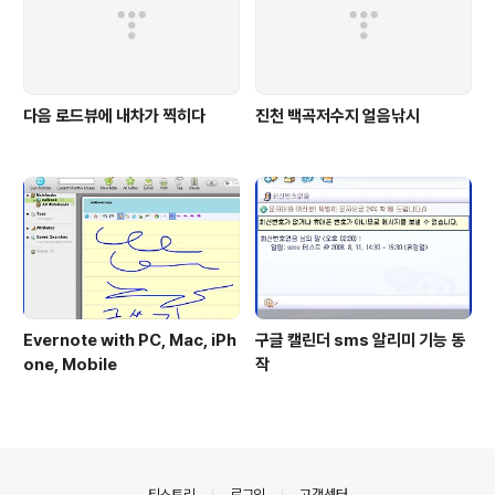
다음 로드뷰에 내차가 찍히다
진천 백곡저수지 얼음낚시
Evernote with PC, Mac, iPh
구글 캘린더 sms 알리미 기능 동
one, Mobile
작
의안내
티스토리
로그인
고객센터