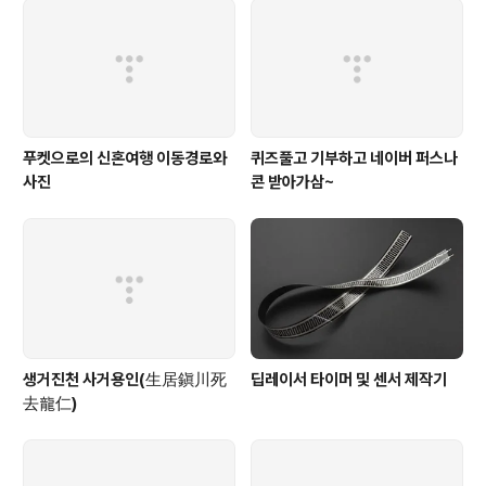
푸켓으로의 신혼여행 이동경로와
퀴즈풀고 기부하고 네이버 퍼스나
사진
콘 받아가삼~
생거진천 사거용인(生居鎭川死
딥레이서 타이머 및 센서 제작기
去龍仁)