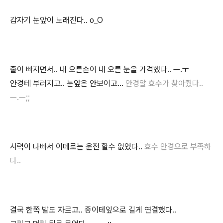
갑자기 눈앞이 노래진다.. o_O
줄이 빠지면서.. 내 오른손이 내 오른 눈을 가격했다.. ㅡ.ㅜ
안경테 부러지고.. 눈앞은 안보이고...
안경알 효수가 찾아줬다..
ㅡ.ㅡ;;
시력이 나빠서 이데로는 운전 할수 없었다..
효수 안경으로 부족하
다..
결국 한쪽 발도 자르고.. 종이테잎으로 길게 연결했다..