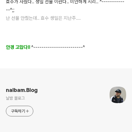
효수가 사줬다.. 생일 선물 이란다.. 미안하게 시리.. ^-----------
--^;;
난 선물 안줬는데.. 효수 생일은 지난주....
안경 고맙다!!
^------------------------^
로그 정보
nalbam.Blog
날밤 블로그
구독하기