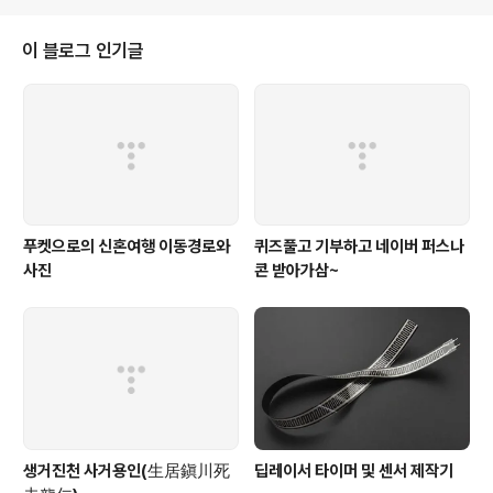
이 블로그 인기글
푸켓으로의 신혼여행 이동경로와
퀴즈풀고 기부하고 네이버 퍼스나
사진
콘 받아가삼~
생거진천 사거용인(生居鎭川死
딥레이서 타이머 및 센서 제작기