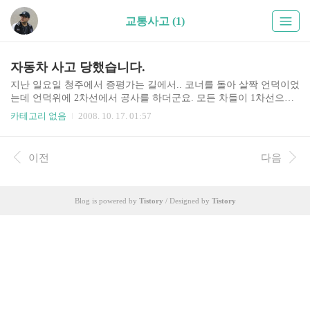
교통사고 (1)
자동차 사고 당했습니다.
지난 일요일 청주에서 증평가는 길에서.. 코너를 돌아 살짝 언덕이었
는데 언덕위에 2차선에서 공사를 하더군요. 모든 차들이 1차선으로
들어가려고 급정거.... 우리차도 급정거해서 앞차와 거의 부딪칠뻔했
카테고리 없음
2008. 10. 17. 01:57
는데.. 뒤차가 와서.. 그데로 쾅... 전 룸미러로 뒷차가 보였습니다. 속
으로 어.. 저 속도라면 부딪치겠는데.. 라고 생각 했는데.. 저와 제 여
친은 안전벨트를 메고 있었고. 뒷자리에 앉은 제 여친의 친구는 앞
이전
다음
의자에 부딪쳤다고 하는군요.. 뒷차에는 4인가족이었고, 조수석에
부인과 아이가 같이있었던듯. 뒷차라서 우리보단 충격이 덜하긴 했
겠지만.. 차에서는 냉각수인듯 보이는 녹색 액체가 나오더군요. 보험
Blog is powered by
Tistory
/ Designed by
Tistory
사에 연락하고.. 레카가 오고.. 정신이 없었네요.. 공업사로 차가 옮
겨지고.. 곧 렌트카가 오더군요.. ..